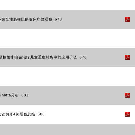
完全性肠梗阻的临床疗效观察 673
频胸壁振荡排痰在治疗儿童重症肺炎中的应用价值 676
eta分析 681
管切开4例经验总结 688