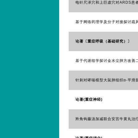
电针尺泽穴和上巨虚穴对ARDS患者
基于网络药理学及分子对接探讨疏风
论著〔重症呼吸（基础研究）〕
基于代谢组学探讨金水尘肺方改善二
针刺对哮喘模型大鼠肺组织α-平滑
论著(重症神经)
羚角钩藤汤加减联合安宫牛黄丸治疗