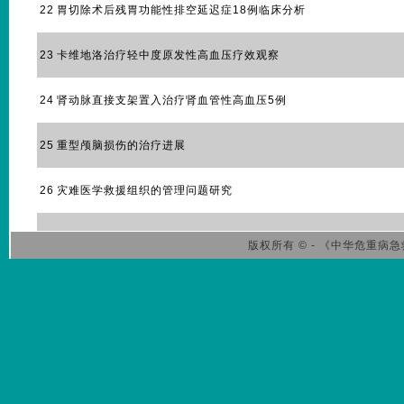
22
胃切除术后残胃功能性排空延迟症18例临床分析
23
卡维地洛治疗轻中度原发性高血压疗效观察
24
肾动脉直接支架置入治疗肾血管性高血压5例
25
重型颅脑损伤的治疗进展
26
灾难医学救援组织的管理问题研究
版权所有 © - 《中华危重