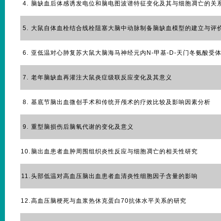
4.
脑缺血后体感诱发电位和脑电图波谱特征变化及其与细胞凋亡的关
5.
大鼠自体血栓结合线栓阻塞大脑中动脉制备脑缺血模型的建立与评
6.
亚低温对心肺复苏大鼠大脑海马神经元内N-甲基-D-天门冬氨酸受
7.
老年脑缺血再灌注大鼠炎症级联反应变化及其意义
8.
基底节脑出血微创手术和传统开颅术的疗效比较及影响因素分析
9.
重型脑损伤后脑氧代谢的变化及意义
10.
脑出血患者血肿周围组织炎性反应与细胞凋亡的相关性研究
11.
头部低温对高血压脑出血患者血清炎性细胞因子含量的影响
12.
高血压脑梗死与血浆热休克蛋白70抗体水平关系的研究