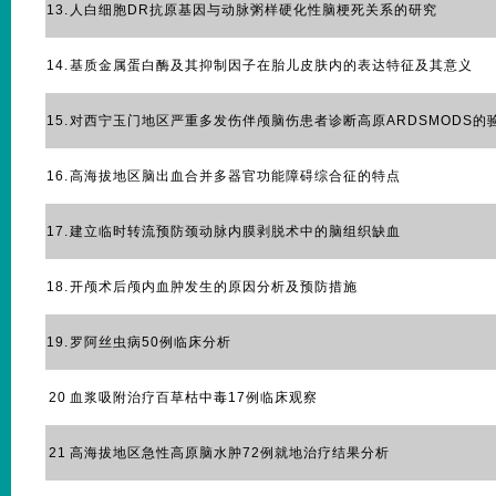
13.
人白细胞DR抗原基因与动脉粥样硬化性脑梗死关系的研究
14.
基质金属蛋白酶及其抑制因子在胎儿皮肤内的表达特征及其意义
15.
对西宁玉门地区严重多发伤伴颅脑伤患者诊断高原ARDSMODS的
16.
高海拔地区脑出血合并多器官功能障碍综合征的特点
17.
建立临时转流预防颈动脉内膜剥脱术中的脑组织缺血
18.
开颅术后颅内血肿发生的原因分析及预防措施
19.
罗阿丝虫病50例临床分析
20
血浆吸附治疗百草枯中毒17例临床观察
21
高海拔地区急性高原脑水肿72例就地治疗结果分析