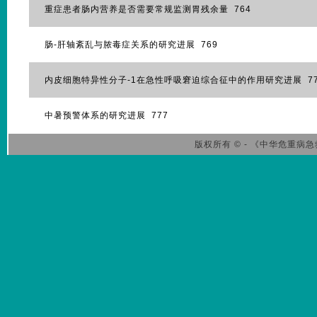
重症患者肠内营养是否需要常规监测胃残余量 764
肠-肝轴紊乱与脓毒症关系的研究进展 769
内皮细胞特异性分子-1在急性呼吸窘迫综合征中的作用研究进展 77
中暑预警体系的研究进展 777
版权所有 © - 《中华危重