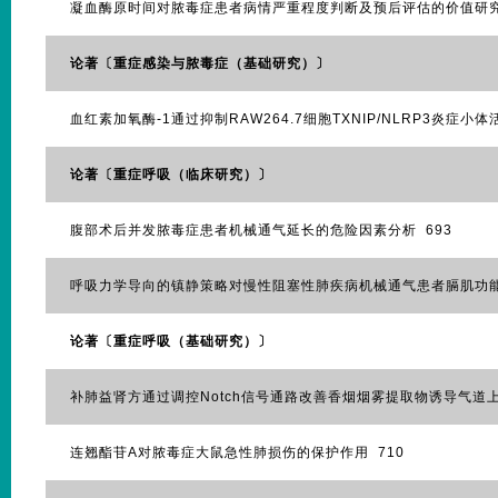
凝血酶原时间对脓毒症患者病情严重程度判断及预后评估的价值研究 
论著〔重症感染与脓毒症（基础研究）〕
血红素加氧酶-1通过抑制RAW264.7细胞TXNIP/NLRP3炎症小
论著〔重症呼吸（临床研究）〕
腹部术后并发脓毒症患者机械通气延长的危险因素分析 693
呼吸力学导向的镇静策略对慢性阻塞性肺疾病机械通气患者膈肌功能
论著〔重症呼吸（基础研究）〕
补肺益肾方通过调控Notch信号通路改善香烟烟雾提取物诱导气道上
连翘酯苷A对脓毒症大鼠急性肺损伤的保护作用 710